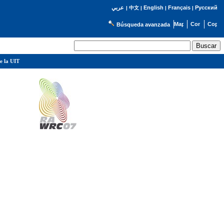
English
Français
Русский
عربي
|
中文
|
|
|
Búsqueda avanzada
e la UIT