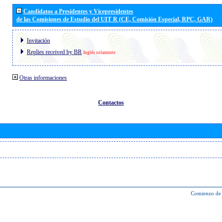
Candidatos a Presidentes y Vicepresidentes
de las Comisiones de Estudio del UIT R (CE, Comisión Especial, RPC, GAR)
Invitación
Replies received by BR
Inglés solamente
Otras informaciones
Contactos
Comienzo de 