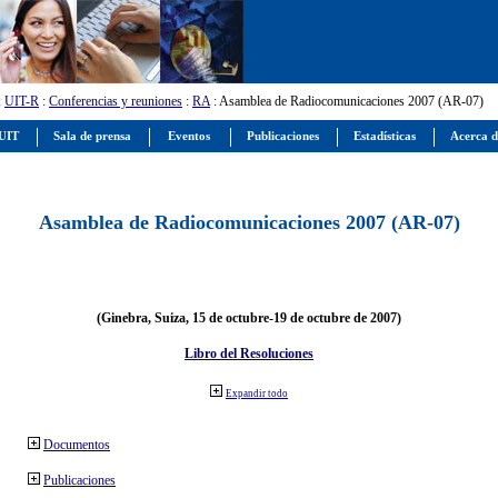
:
UIT-R
:
Conferencias y reuniones
:
RA
: Asamblea de Radiocomunicaciones 2007 (AR-07)
 UIT
Sala de prensa
Eventos
Publicaciones
Estadísticas
Acerca d
Asamblea de Radiocomunicaciones 2007 (AR-07)
(Ginebra, Suiza, 15 de octubre-19 de octubre de 2007)
Libro del Resoluciones
Expandir todo
Documentos
Publicaciones