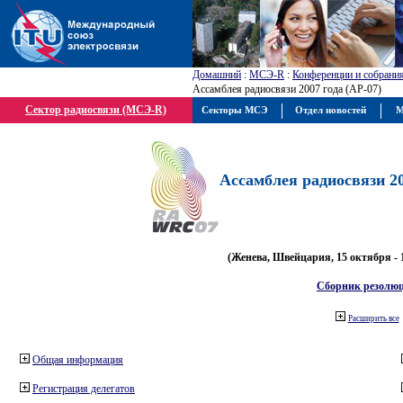
Домашний
:
МСЭ-R
:
Конференции и собрани
Ассамблея радиосвязи 2007 года (АР-07)
Сектор радиосвязи (МСЭ-R)
Секторы МСЭ
Отдел новостей
М
Ассамблея радиосвязи 20
(Женева, Швейцария, 15 октября - 
Сборник резолю
Расширить все
Общая информация
Регистрация делегатов