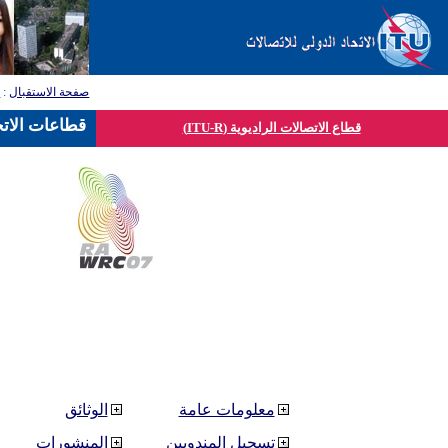
صفحة الاستقبال
:
ق
قطاعات الاتح
قطاع الاتصالات الراديوية (ITU-R)
معلومات عامة
الوثائق
تسجيل المندوبين
المنشورات