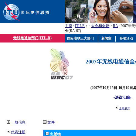
主页
:
ITU-R
； :
大会和会议
; :
RA
: 2007
会(RA-07)
无线电通信部门(ITU-R)
国际电联三大部门
新闻室
各项活动
2007年无线电通信全会(
(2007年10月15日-10月19日
«决议汇编»
全部展开
一般信息
文件
代表注册
出版物