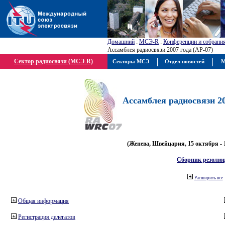
Домашний
:
МСЭ-R
:
Конференции и собрани
Ассамблея радиосвязи 2007 года (АР-07)
Сектор радиосвязи (МСЭ-R)
Секторы МСЭ
Отдел новостей
М
Ассамблея радиосвязи 20
(Женева, Швейцария, 15 октября - 
Сборник резолю
Расширить все
Общая информация
Регистрация делегатов