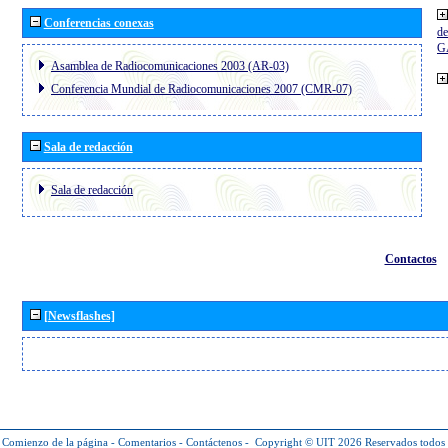
Conferencias conexas
de
G
Asamblea de Radiocomunicaciones 2003 (AR-03)
Conferencia Mundial de Radiocomunicaciones 2007 (CMR-07)
Sala de redacción
Sala de redacción
Contactos
[Newsflashes]
Comienzo de la página
-
Comentarios
-
Contáctenos
-
Copyright © UIT 2026
Reservados todos