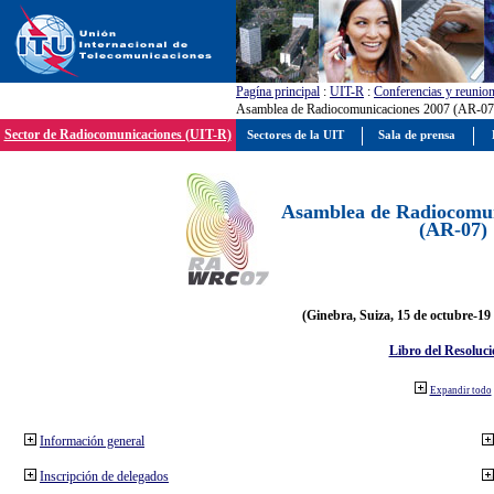
Pagína principal
:
UIT-R
:
Conferencias y reunio
Asamblea de Radiocomunicaciones 2007 (AR-07
Sector de Radiocomunicaciones (UIT-R)
Sectores de la UIT
Sala de prensa
Asamblea de Radiocomun
(AR-07)
(Ginebra, Suiza, 15 de octubre-19
Libro del Resoluci
Expandir todo
Información general
Inscripción de delegados