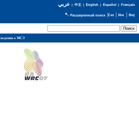
عربي
English
Español
Français
|
中文
|
|
|
Расширенный поиск
ведения о МСЭ