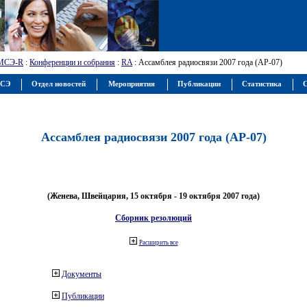
МСЭ-R
:
Конференции и собрания
:
RA
: Ассамблея радиосвязи 2007 года (АР-07)
МСЭ
Отдел новостей
Мероприятия
Публикации
Статистика
С
Ассамблея радиосвязи 2007 года (АР-07)
(Женева, Швейцария, 15 октября - 19 октября 2007 года)
Сборник резолюций
Расширить все
Документы
Публикации