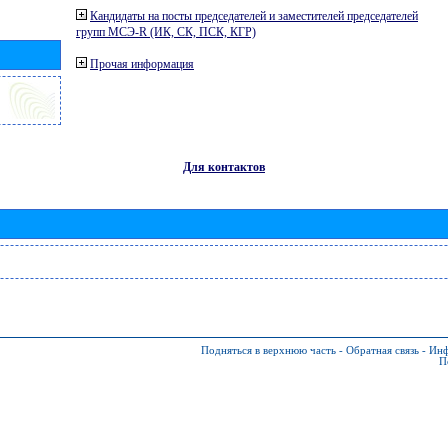
Кандидаты на посты председателей и заместителей председателей
групп МСЭ-R (ИК, СК, ПСК, КГР)
Прочая информация
Для контактов
Подняться в верхнюю часть
-
Обратная связь
-
Инф
П