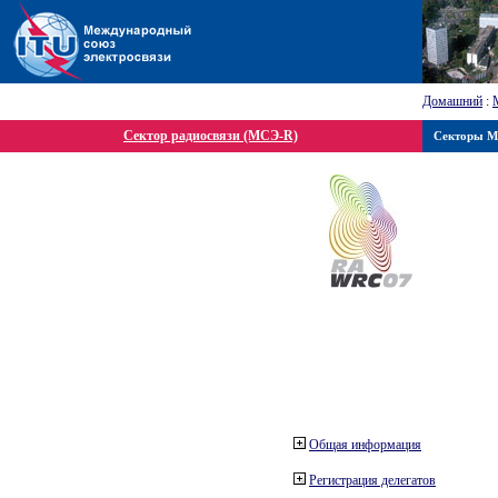
Домашний
:
Сектор радиосвязи (МСЭ-R)
Секторы 
Общая информация
Регистрация делегатов