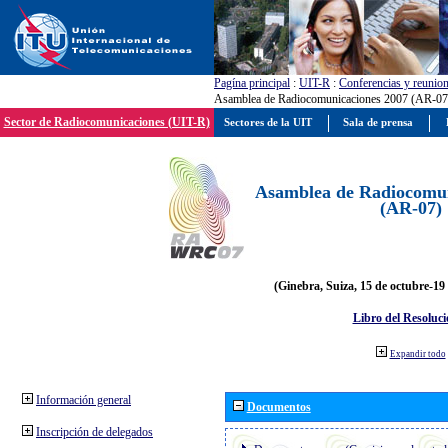
Pagína principal
:
UIT-R
:
Conferencias y reunio
Asamblea de Radiocomunicaciones 2007 (AR-07
Sector de Radiocomunicaciones (UIT-R)
Sectores de la UIT
Sala de prensa
Asamblea de Radiocomun
(AR-07)
(Ginebra, Suiza, 15 de octubre-19
Libro del Resoluci
Expandir todo
Información general
Documentos
Inscripción de delegados