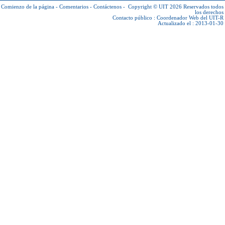
Comienzo de la página
-
Comentarios
-
Contáctenos
-
Copyright © UIT 2026
Reservados todos
los derechos
Contacto público :
Coordenador Web del UIT-R
Actualizado el : 2013-01-30