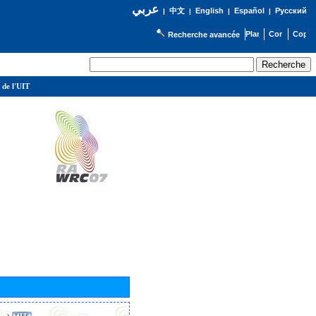
عربي
English
Español
Русский
|
中文
|
|
|
Recherche avancée
 de l'UIT