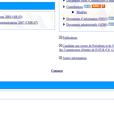
Documents roses (Commissions d´étud
Contributions
Modèles
ions 2003 (AR-03)
Documents d´information (INFO)
communications 2007 (CMR-07)
Documents administratifs (ADM)
Publications
Candidats aux postes de Présidents et de V
des Commissions d'études de l'UIT-R (CE, 
Autres informations
Contacts