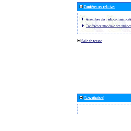
Conférences relatives
Assembée des radiocommunicat
Conférence mondiale des radio
Salle de presse
[Newsflashes]