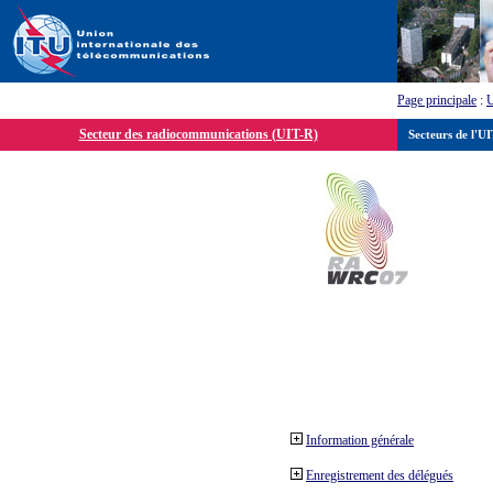
Page principale
:
Secteur des radiocommunications (UIT-R)
Secteurs de l'U
Information générale
Enregistrement des délégués