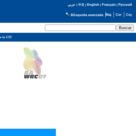
English
Français
Русский
عربي
|
中文
|
|
|
Búsqueda avanzada
e la UIT