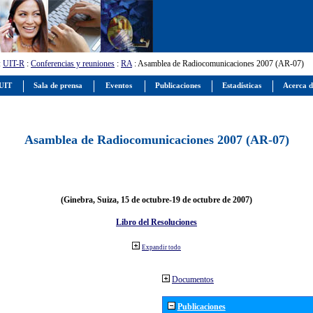
:
UIT-R
:
Conferencias y reuniones
:
RA
: Asamblea de Radiocomunicaciones 2007 (AR-07)
 UIT
Sala de prensa
Eventos
Publicaciones
Estadísticas
Acerca d
Asamblea de Radiocomunicaciones 2007 (AR-07)
(Ginebra, Suiza, 15 de octubre-19 de octubre de 2007)
Libro del Resoluciones
Expandir todo
Documentos
Publicaciones