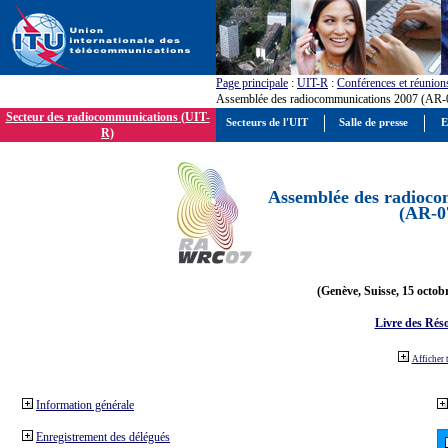
Page principale
:
UIT-R
:
Conférences et réunion
Assemblée des radiocommunications 2007 (AR-
Secteur des radiocommunications (UIT-
Secteurs de l'UIT
Salle de presse
E
R)
Assemblée des radioco
(AR-0
(Genève, Suisse, 15 octob
Livre des Réso
Afficher 
Information générale
Enregistrement des délégués