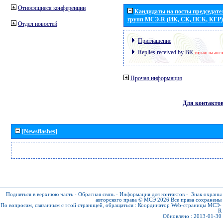
Относящиеся конференции
Кандидаты на посты председател
групп МСЭ-R (ИК, СК, ПСК, КГР)
Отдел новостей
Приглашение
Replies received by BR
только на анг
Прочая информация
Для контакто
[Newsflashes]
Подняться в верхнюю часть
-
Обратная связь
-
Информация для контактов
-
Знак охраны
авторского права © МСЭ 2026
Все права сохранены
По вопросам, связанным с этой страницей, обращаться :
Координатор Web-страницы МСЭ-
R
Обновлено : 2013-01-30