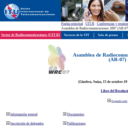
Pagína principal
:
UIT-R
:
Conferencias y reunio
Asamblea de Radiocomunicaciones 2007 (AR-07
Sector de Radiocomunicaciones (UIT-R)
Sectores de la UIT
Sala de prensa
Asamblea de Radiocomun
(AR-07)
(Ginebra, Suiza, 15 de octubre-19
Libro del Resoluci
Expandir todo
Información general
Documentos
Inscripción de delegados
Publicaciones