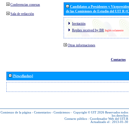
Conferencias conexas
Candidatos a Presidentes y Vicepreside
de las Comisiones de Estudio del UIT R 
Sala de redacción
Invitación
Replies received by BR
Inglés solamente
Otras informaciones
Contactos
[Newsflashes]
Comienzo de la página
-
Comentarios
-
Contáctenos
-
Copyright © UIT 2026
Reservados todos
los derechos
Contacto público :
Coordenador Web del UIT-R
Actualizado el : 2013-01-30