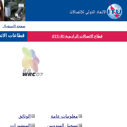
صفحة الاستقبال
:
ق
قطاعات الاتح
قطاع الاتصالات الراديوية (ITU-R)
معلومات عامة
الوثائق
تسجيل المندوبين
المنشورات