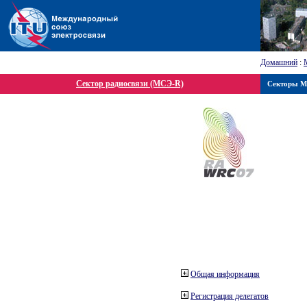
Домашний
:
Сектор радиосвязи (МСЭ-R)
Секторы 
Общая информация
Регистрация делегатов