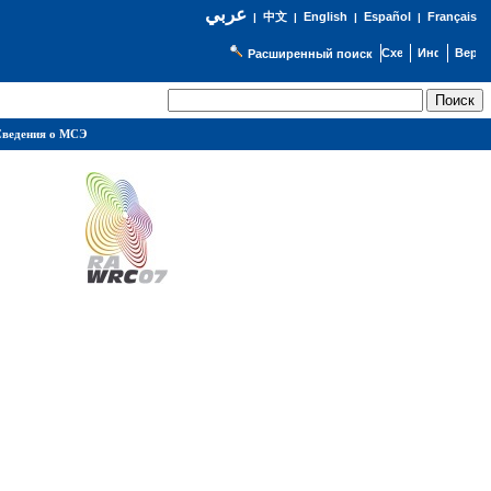
عربي
English
Español
Français
|
中文
|
|
|
Расширенный поиск
ведения о МСЭ