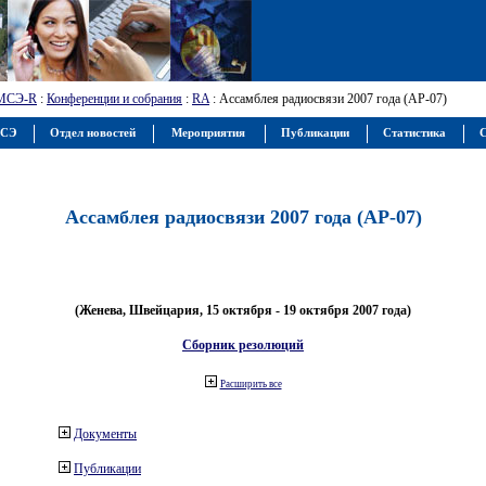
МСЭ-R
:
Конференции и собрания
:
RA
: Ассамблея радиосвязи 2007 года (АР-07)
МСЭ
Отдел новостей
Мероприятия
Публикации
Статистика
С
Ассамблея радиосвязи 2007 года (АР-07)
(Женева, Швейцария, 15 октября - 19 октября 2007 года)
Сборник резолюций
Расширить все
Документы
Публикации