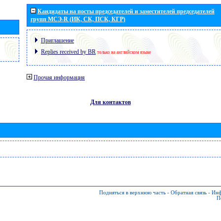
Кандидаты на посты председателей и заместителей председателей
групп МСЭ-R (ИК, СК, ПСК, КГР)
Приглашение
Replies received by BR
только на английском языке
Прочая информация
Для контактов
Подняться в верхнюю часть
-
Обратная связь
-
Инф
П