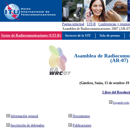
Pagína principal
:
UIT-R
:
Conferencias y reunio
Asamblea de Radiocomunicaciones 2007 (AR-07
Sector de Radiocomunicaciones (UIT-R)
Sectores de la UIT
Sala de prensa
Asamblea de Radiocomun
(AR-07)
(Ginebra, Suiza, 15 de octubre-19
Libro del Resoluci
Expandir todo
Información general
Documentos
Inscripción de delegados
Publicaciones