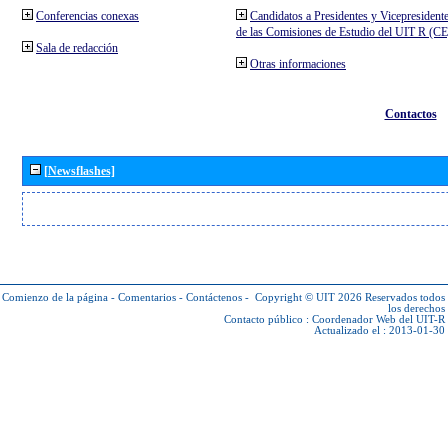
Conferencias conexas
Candidatos a Presidentes y Vicepresident
de las Comisiones de Estudio del UIT R (C
Sala de redacción
Otras informaciones
Contactos
[Newsflashes]
Comienzo de la página
-
Comentarios
-
Contáctenos
-
Copyright © UIT 2026
Reservados todos
los derechos
Contacto público :
Coordenador Web del UIT-R
Actualizado el : 2013-01-30