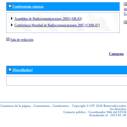
Conferencias conexas
de
G
Asamblea de Radiocomunicaciones 2003 (AR-03)
Conferencia Mundial de Radiocomunicaciones 2007 (CMR-07)
Sala de redacción
Contactos
[Newsflashes]
Comienzo de la página
-
Comentarios
-
Contáctenos
-
Copyright © UIT 2026
Reservados todos
los derechos
Contacto público :
Coordenador Web del UIT-R
Actualizado el : 2013-01-30