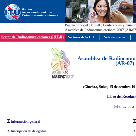
Pagína principal
:
UIT-R
:
Conferencias y reunio
Asamblea de Radiocomunicaciones 2007 (AR-07
Sector de Radiocomunicaciones (UIT-R)
Sectores de la UIT
Sala de prensa
Asamblea de Radiocomun
(AR-07)
(Ginebra, Suiza, 15 de octubre-19
Libro del Resoluci
Expandir todo
Información general
Inscripción de delegados