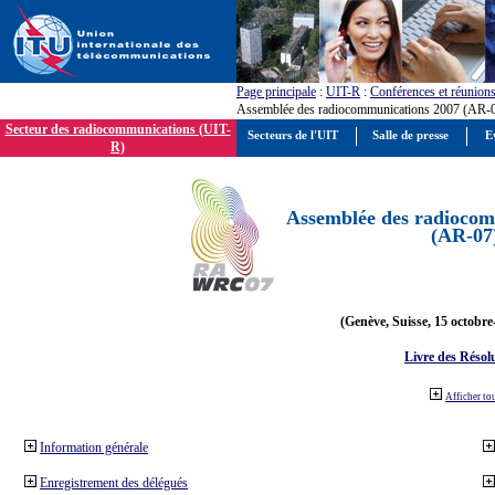
Page principale
:
UIT-R
:
Conférences et réunion
Assemblée des radiocommunications 2007 (AR-
Secteur des radiocommunications (UIT-
Secteurs de l'UIT
Salle de presse
E
R)
Assemblée des radiocom
(AR-07
(Genève, Suisse, 15 octobre
Livre des Résol
Afficher to
Information générale
Enregistrement des délégués