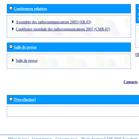
Conférences relatives
Assembée des radiocommunications 2003 (AR-03)
Conférence mondiale des radiocommunications 2007 (CMR-07)
Salle de presse
Salle de presse
Contacts
[Newsflashes]
Début de page
-
Commentaires
-
Contactez-nous
-
Droits d'auteur © UIT 2026
Tous droits