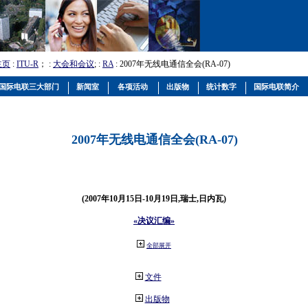
主页
:
ITU-R
； :
大会和会议
; :
RA
: 2007年无线电通信全会(RA-07)
国际电联三大部门
新闻室
各项活动
出版物
统计数字
国际电联简介
2007年无线电通信全会(RA-07)
(2007年10月15日-10月19日,瑞士,日内瓦)
«决议汇编»
全部展开
文件
出版物