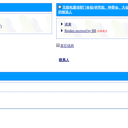
无线电通信部门各组(研究组、特委会、大
的候选人
请柬
)
Replies received by BR
仅有英文
其它信息
联系人