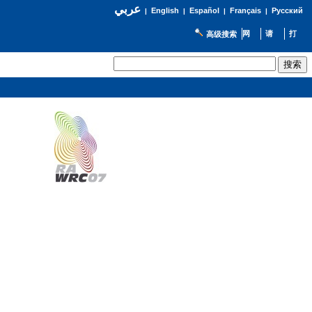
عربي
English
Español
Français
Русский
|
|
|
|
高级搜索