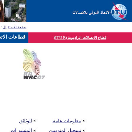
صفحة الاستقبال
:
ق
قطاعات الاتح
قطاع الاتصالات الراديوية (ITU-R)
معلومات عامة
الوثائق
تسجيل المندوبين
المنشورات