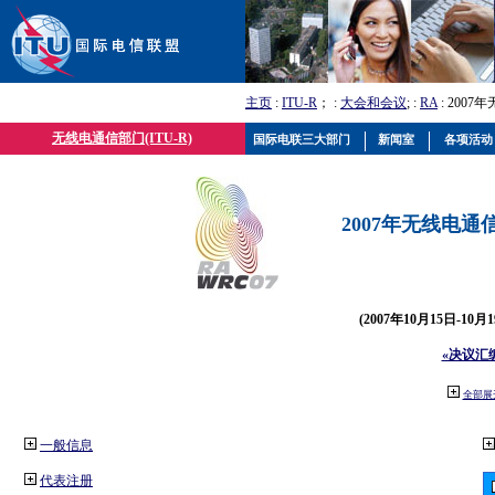
主页
:
ITU-R
； :
大会和会议
; :
RA
: 2007
无线电通信部门(ITU-R)
国际电联三大部门
新闻室
各项活动
2007年无线电通信
(2007年10月15日-10
«决议汇
全部展
一般信息
代表注册