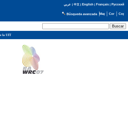
English
Français
Русский
عربي
|
中文
|
|
|
Búsqueda avanzada
e la UIT