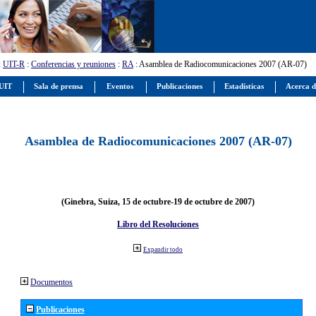
:
UIT-R
:
Conferencias y reuniones
:
RA
: Asamblea de Radiocomunicaciones 2007 (AR-07)
 UIT
Sala de prensa
Eventos
Publicaciones
Estadísticas
Acerca d
Asamblea de Radiocomunicaciones 2007 (AR-07)
(Ginebra, Suiza, 15 de octubre-19 de octubre de 2007)
Libro del Resoluciones
Expandir todo
Documentos
Publicaciones