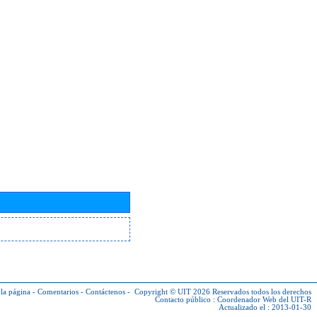
la página
-
Comentarios
-
Contáctenos
-
Copyright © UIT 2026
Reservados todos los derechos
Contacto público :
Coordenador Web del UIT-R
Actualizado el : 2013-01-30