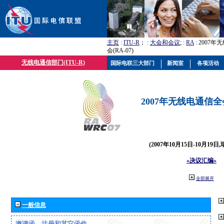
主页
:
ITU-R
； :
大会和会议
; :
RA
: 2007
会(RA-07)
无线电通信部门(ITU-R)
国际电联三大部门
新闻室
各项活动
2007年无线电通信全会(
(2007年10月15日-10月19日
«决议汇编»
全部展开
一般信息
邀请函、注册和其它函件