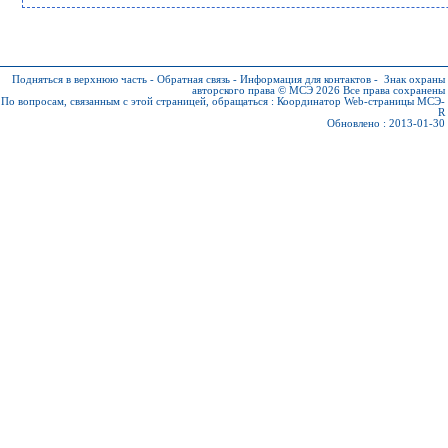
Подняться в верхнюю часть
-
Обратная связь
-
Информация для контактов
-
Знак охраны
авторского права © МСЭ 2026
Все права сохранены
По вопросам, связанным с этой страницей, обращаться :
Координатор Web-страницы МСЭ-
R
Обновлено : 2013-01-30