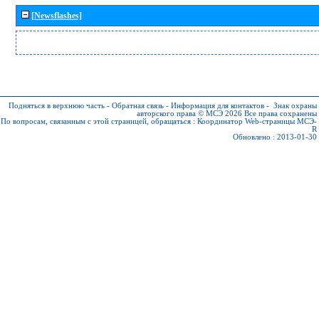
[Newsflashes]
Подняться в верхнюю часть
-
Обратная связь
-
Информация для контактов
-
Знак охраны
авторского права © МСЭ 2026
Все права сохранены
По вопросам, связанным с этой страницей, обращаться :
Координатор Web-страницы МСЭ-
R
Обновлено : 2013-01-30