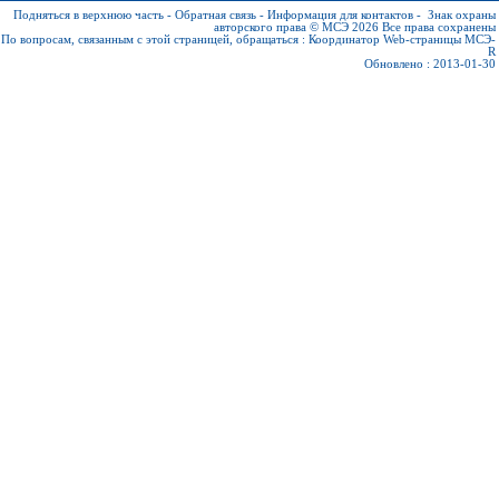
Подняться в верхнюю часть
-
Обратная связь
-
Информация для контактов
-
Знак охраны
авторского права © МСЭ 2026
Все права сохранены
По вопросам, связанным с этой страницей, обращаться :
Координатор Web-страницы МСЭ-
R
Обновлено : 2013-01-30