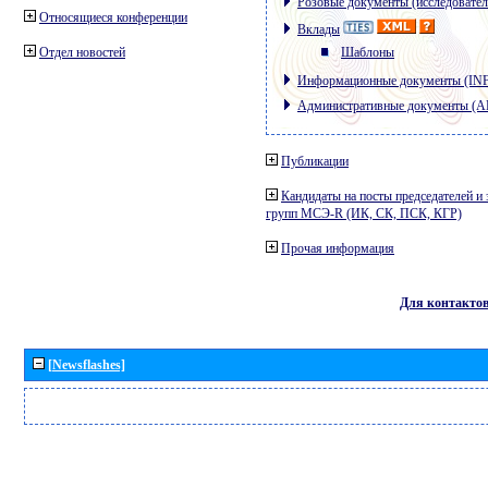
Розовые документы (исследовател
Относящиеся конференции
Вклады
Отдел новостей
Шаблоны
Информационные документы (IN
Административные документы (
Публикации
Кандидаты на посты председателей и 
групп МСЭ-R (ИК, СК, ПСК, КГР)
Прочая информация
Для контакто
[Newsflashes]