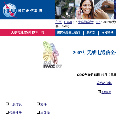
主页
:
ITU-R
； :
大会和会议
; :
RA
: 2007
会(RA-07)
无线电通信部门(ITU-R)
国际电联三大部门
新闻室
各项活动
2007年无线电通信全会(
(2007年10月15日-10月19日
«决议汇编»
全部展开
一般信息
文件
代表注册
出版物