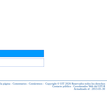
la página
-
Comentarios
-
Contáctenos
-
Copyright © UIT 2026
Reservados todos los derechos
Contacto público :
Coordenador Web del UIT-R
Actualizado el : 2013-01-30