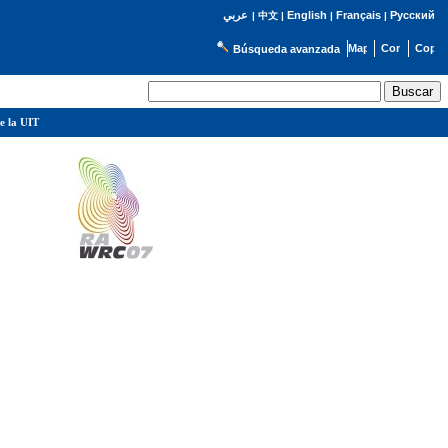
English
Français
Русский
عربي
|
中文
|
|
|
Búsqueda avanzada
e la UIT