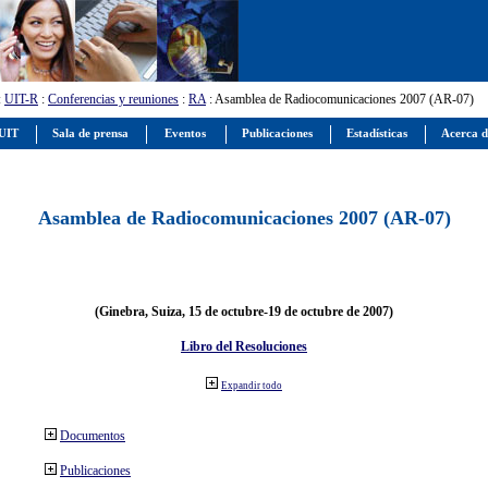
:
UIT-R
:
Conferencias y reuniones
:
RA
: Asamblea de Radiocomunicaciones 2007 (AR-07)
 UIT
Sala de prensa
Eventos
Publicaciones
Estadísticas
Acerca d
Asamblea de Radiocomunicaciones 2007 (AR-07)
(Ginebra, Suiza, 15 de octubre-19 de octubre de 2007)
Libro del Resoluciones
Expandir todo
Documentos
Publicaciones