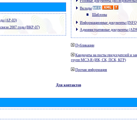
Розовые документы (исследовательс
Вклады
Шаблоны
да (АР-03)
Информационные документы (INFO
связи 2007 года (ВКР-07)
Административные документы (AD
Публикации
Кандидаты на посты председателей и за
групп МСЭ-R (ИК, СК, ПСК, КГР)
Прочая информация
Для контактов