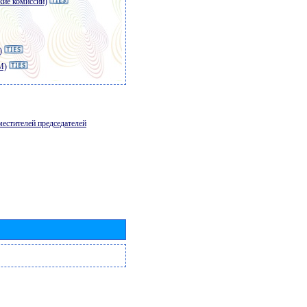
кие комиссии)
)
M)
местителей председателей