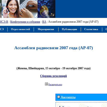
МСЭ-R
:
Конференции и собрания
:
RA
: Ассамблея радиосвязи 2007 года (АР-07)
МСЭ
Отдел новостей
Мероприятия
Публикации
Статистика
С
Ассамблея радиосвязи 2007 года (АР-07)
(Женева, Швейцария, 15 октября - 19 октября 2007 года)
Сборник резолюций
Расширить все
Документы