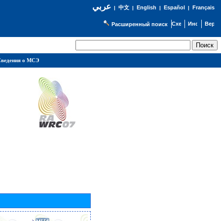
عربي
English
Español
Français
|
中文
|
|
|
Расширенный поиск
ведения о МСЭ