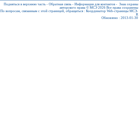
Подняться в верхнюю часть
-
Обратная связь
-
Информация для контактов
-
Знак охраны
авторского права © МСЭ 2026
Все права сохранены
По вопросам, связанным с этой страницей, обращаться :
Координатор Web-страницы МСЭ-
R
Обновлено : 2013-01-30