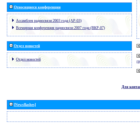
Относящиеся конференции
Ассамблея радиосвязи 2003 года (АР-03)
Всемирная конференция радиосвязи 2007 года (ВКР-07)
Отдел новостей
Отдел новостей
г
Для конта
[Newsflashes]