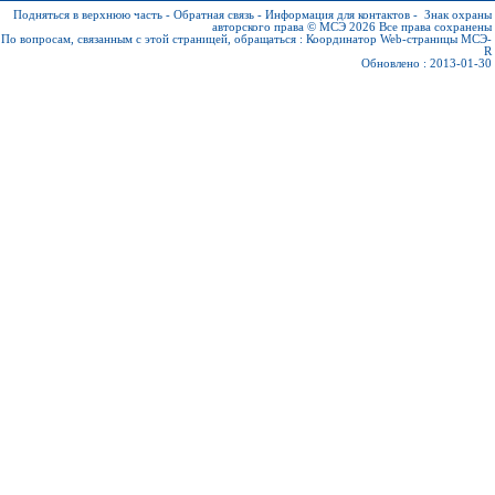
Подняться в верхнюю часть
-
Обратная связь
-
Информация для контактов
-
Знак охраны
авторского права © МСЭ 2026
Все права сохранены
По вопросам, связанным с этой страницей, обращаться :
Координатор Web-страницы МСЭ-
R
Обновлено : 2013-01-30