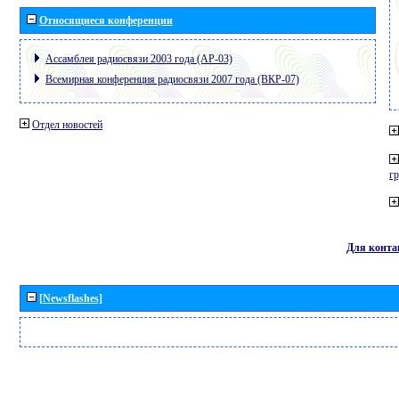
Относящиеся конференции
Ассамблея радиосвязи 2003 года (АР-03)
Всемирная конференция радиосвязи 2007 года (ВКР-07)
Отдел новостей
г
Для конта
[Newsflashes]