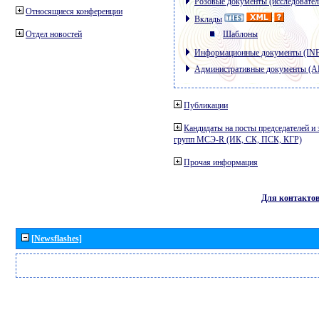
Розовые документы (исследовател
Относящиеся конференции
Вклады
Отдел новостей
Шаблоны
Информационные документы (IN
Административные документы (
Публикации
Кандидаты на посты председателей и 
групп МСЭ-R (ИК, СК, ПСК, КГР)
Прочая информация
Для контакто
[Newsflashes]