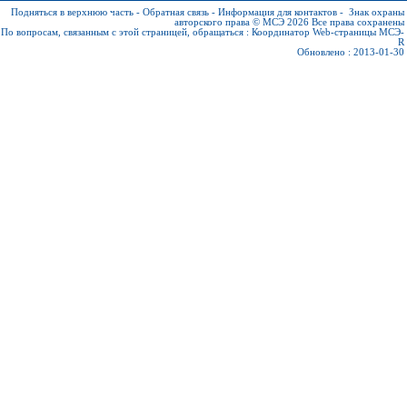
Подняться в верхнюю часть
-
Обратная связь
-
Информация для контактов
-
Знак охраны
авторского права © МСЭ 2026
Все права сохранены
По вопросам, связанным с этой страницей, обращаться :
Координатор Web-страницы МСЭ-
R
Обновлено : 2013-01-30