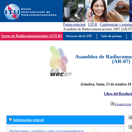
Pagína principal
:
UIT-R
:
Conferencias y reunio
Asamblea de Radiocomunicaciones 2007 (AR-07
Sector de Radiocomunicaciones (UIT-R)
Sectores de la UIT
Sala de prensa
Asamblea de Radiocomun
(AR-07)
(Ginebra, Suiza, 15 de octubre-19
Libro del Resoluci
Expandir todo
Información general
Invitaciones, registro y otra correspondencia