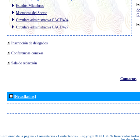
Estados Miembros
de
Miembros del Sector
G
Circulare administrativa CACE/404
Circulare administrativa CACE/427
Inscripción de delegados
Conferencias conexas
Sala de redacción
Contactos
[Newsflashes]
Comienzo de la página
-
Comentarios
-
Contáctenos
-
Copyright © UIT 2026
Reservados todos
los derechos