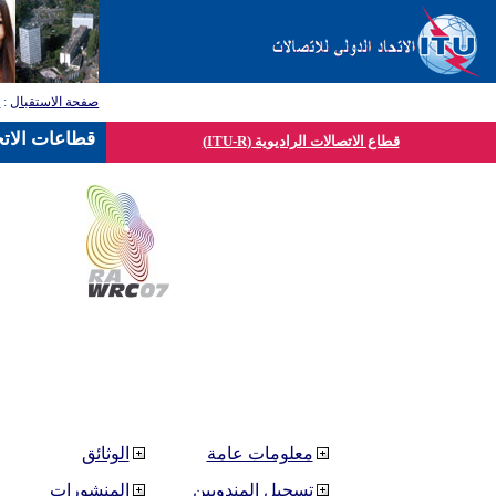
صفحة الاستقبال
:
ق
قطاعات الاتح
قطاع الاتصالات الراديوية (ITU-R)
معلومات عامة
الوثائق
تسجيل المندوبين
المنشورات