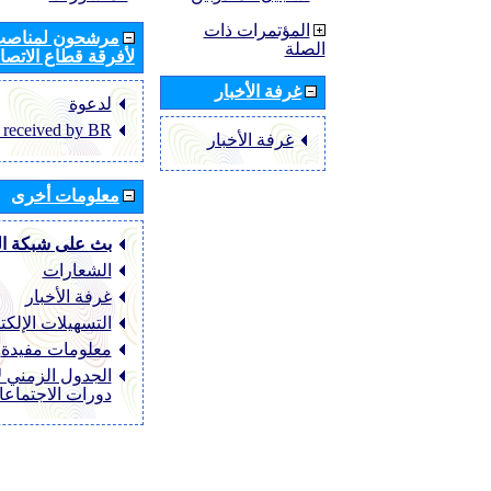
المؤتمرات ذات
مرشحون لمناصب 
الصلة
لأفرقة قطاع الاتصال
غرفة الأخبار
لدعوة
 received by BR
غرفة الأخبار
معلومات أخرى
بث على شبكة ا
الشعارات
غرفة الأخبار
التسهيلات الإلكت
معلومات مفيدة
الجدول الزمني ل
دورات الاجتماع