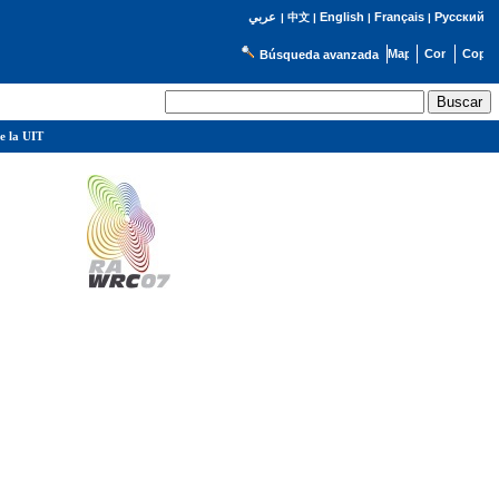
English
Français
Русский
عربي
|
中文
|
|
|
Búsqueda avanzada
e la UIT