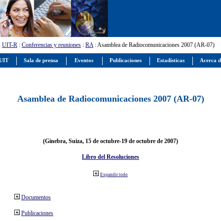
:
UIT-R
:
Conferencias y reuniones
:
RA
: Asamblea de Radiocomunicaciones 2007 (AR-07)
 UIT
Sala de prensa
Eventos
Publicaciones
Estadísticas
Acerca d
Asamblea de Radiocomunicaciones 2007 (AR-07)
(Ginebra, Suiza, 15 de octubre-19 de octubre de 2007)
Libro del Resoluciones
Expandir todo
Documentos
Publicaciones