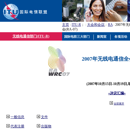
主页
:
ITU-R
； :
大会和会议
; :
RA
: 2007
会(RA-07)
无线电通信部门(ITU-R)
国际电联三大部门
新闻室
各项活动
2007年无线电通信全会(
(2007年10月15日-10月19日
«决议汇编»
全部展开
一般信息
文件
代表注册
出版物