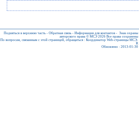
Подняться в верхнюю часть
-
Обратная связь
-
Информация для контактов
-
Знак охраны
авторского права © МСЭ 2026
Все права сохранены
По вопросам, связанным с этой страницей, обращаться :
Координатор Web-страницы МСЭ-
R
Обновлено : 2013-01-30