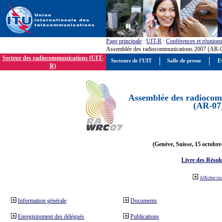
Page principale
:
UIT-R
:
Conférences et réunion
Assemblée des radiocommunications 2007 (AR-
Secteur des radiocommunications (UIT-
Secteurs de l'UIT
Salle de presse
E
R)
Assemblée des radiocom
(AR-07
(Genève, Suisse, 15 octobre
Livre des Résol
Afficher to
Information générale
Documents
Enregistrement des délégués
Publications