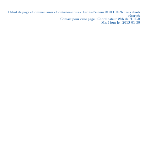
Début de page
-
Commentaires
-
Contactez-nous
-
Droits d'auteur © UIT 2026
Tous droits
réservés
Contact pour cette page :
Coordinateur Web de l'UIT-R
Mis à jour le : 2013-01-30