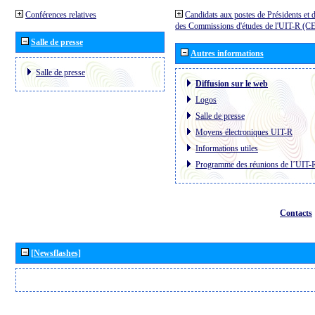
Conférences relatives
Candidats aux postes de Présidents et 
des Commissions d'études de l'UIT-R (C
Salle de presse
Autres informations
Salle de presse
Diffusion sur le web
Logos
Salle de presse
Moyens électroniques UIT-R
Informations utiles
Programme des réunions de l´UIT-
Contacts
[Newsflashes]