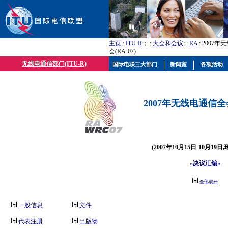
主页
:
ITU-R
； :
大会和会议
; :
RA
: 2007
会(RA-07)
无线电通信部门(ITU-R)
国际电联三大部门
新闻室
各项活动
2007年无线电通信全会(
(2007年10月15日-10月19日
«决议汇编»
全部展开
一般信息
文件
代表注册
出版物