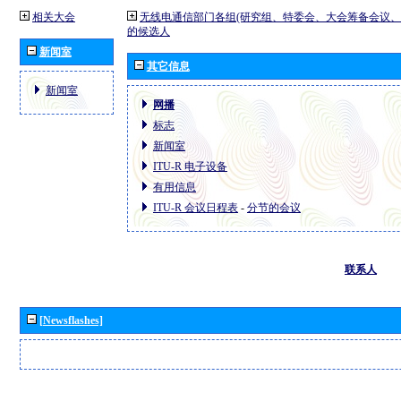
相关大会
无线电通信部门各组(研究组、特委会、大会筹备会议、
的候选人
新闻室
其它信息
新闻室
网播
标志
新闻室
ITU-R 电子设备
有用信息
ITU-R 会议日程表
-
分节的会议
联系人
[Newsflashes]