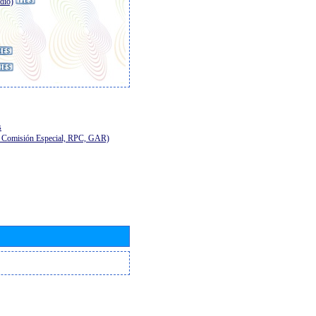
dio)
s
E, Comisión Especial, RPC, GAR)