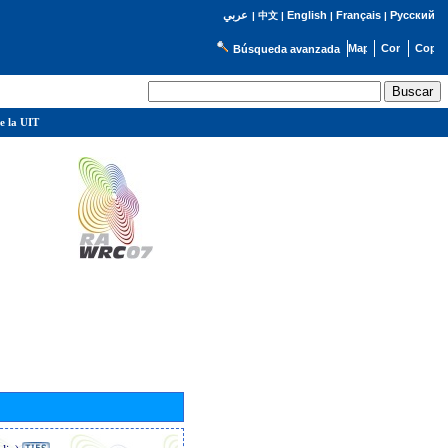
English
Français
Русский
عربي
|
中文
|
|
|
Búsqueda avanzada
e la UIT