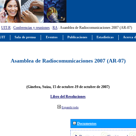
:
UIT-R
:
Conferencias y reuniones
:
RA
: Asamblea de Radiocomunicaciones 2007 (AR-07)
 UIT
Sala de prensa
Eventos
Publicaciones
Estadísticas
Acerca d
Asamblea de Radiocomunicaciones 2007 (AR-07)
(Ginebra, Suiza, 15 de octubre-19 de octubre de 2007)
Libro del Resoluciones
Expandir todo
Documentos