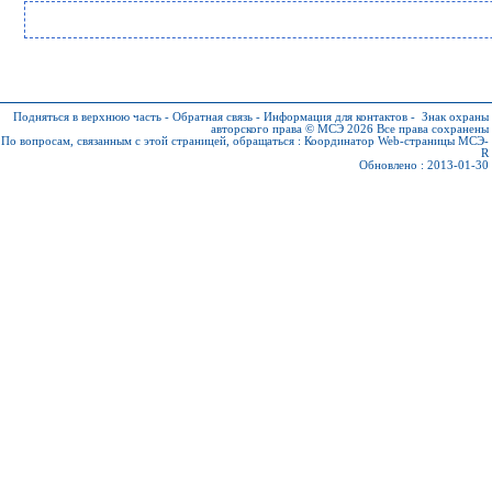
Подняться в верхнюю часть
-
Обратная связь
-
Информация для контактов
-
Знак охраны
авторского права © МСЭ 2026
Все права сохранены
По вопросам, связанным с этой страницей, обращаться :
Координатор Web-страницы МСЭ-
R
Обновлено : 2013-01-30