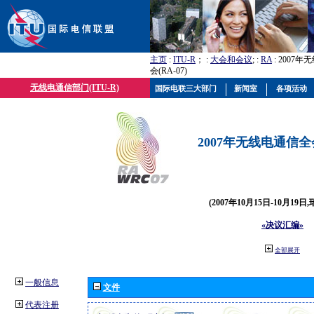
主页
:
ITU-R
； :
大会和会议
; :
RA
: 2007
会(RA-07)
无线电通信部门(ITU-R)
国际电联三大部门
新闻室
各项活动
2007年无线电通信全会(
(2007年10月15日-10月19日
«决议汇编»
全部展开
一般信息
文件
代表注册