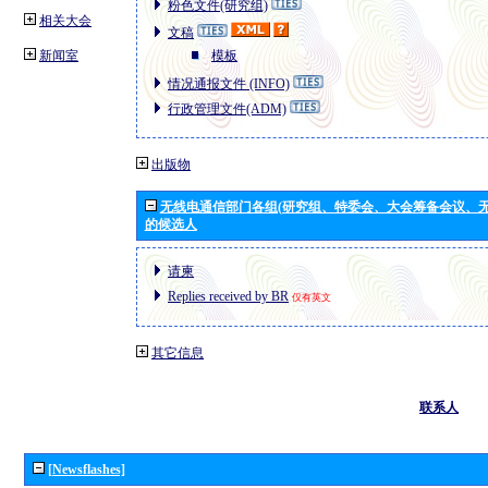
粉色文件(研究组)
相关大会
文稿
新闻室
模板
情况通报文件 (INFO)
行政管理文件(ADM)
出版物
无线电通信部门各组(研究组、特委会、大会筹备会议、无
的候选人
请柬
Replies received by BR
仅有英文
其它信息
联系人
[Newsflashes]