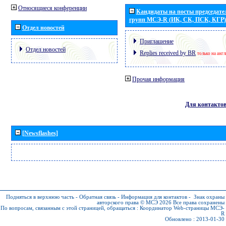
Относящиеся конференции
Кандидаты на посты председател
групп МСЭ-R (ИК, СК, ПСК, КГР)
Отдел новостей
Приглашение
Отдел новостей
Replies received by BR
только на анг
Прочая информация
Для контакто
[Newsflashes]
Подняться в верхнюю часть
-
Обратная связь
-
Информация для контактов
-
Знак охраны
авторского права © МСЭ 2026
Все права сохранены
По вопросам, связанным с этой страницей, обращаться :
Координатор Web-страницы МСЭ-
R
Обновлено : 2013-01-30