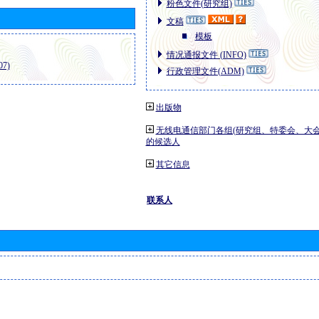
粉色文件(研究组)
文稿
模板
情况通报文件 (INFO)
7)
行政管理文件(ADM)
出版物
无线电通信部门各组(研究组、特委会、大
的候选人
其它信息
联系人