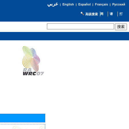
عربي
English
Español
Français
Русский
|
|
|
|
高级搜索