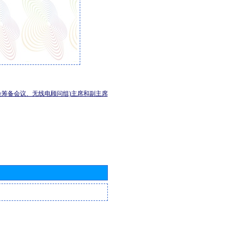
会筹备会议、无线电顾问组)主席和副主席