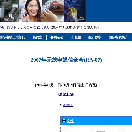
主页
:
ITU-R
； :
大会和会议
; :
RA
: 2007年无线电通信全会(RA-07)
国际电联三大部门
新闻室
各项活动
出版物
统计数字
国际电联简介
2007年无线电通信全会(RA-07)
(2007年10月15日-10月19日,瑞士,日内瓦)
«决议汇编»
全部展开
文件