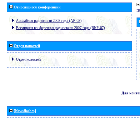
Относящиеся конференции
г
Ассамблея радиосвязи 2003 года (АР-03)
Всемирная конференция радиосвязи 2007 года (ВКР-07)
Отдел новостей
Отдел новостей
Для конта
[Newsflashes]