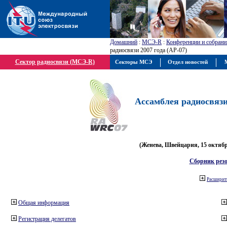
Домашний
:
МСЭ-R
:
Конференции и собрани
радиосвязи 2007 года (АР-07)
Сектор радиосвязи (МСЭ-R)
Секторы МСЭ
Отдел новостей
М
Ассамблея радиосвязи 
(Женева, Швейцария, 15 октября
Сборник рез
Расширить
Общая информация
Регистрация делегатов