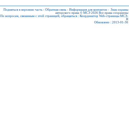
Подняться в верхнюю часть
-
Обратная связь
-
Информация для контактов
-
Знак охраны
авторского права © МСЭ 2026
Все права сохранены
По вопросам, связанным с этой страницей, обращаться :
Координатор Web-страницы МСЭ-
R
Обновлено : 2013-01-30