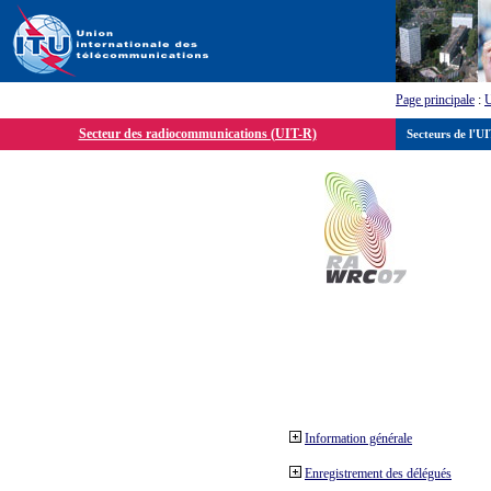
Page principale
:
Secteur des radiocommunications (UIT-R)
Secteurs de l'U
Information générale
Enregistrement des délégués