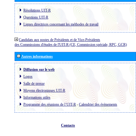
Résolutions UIT-R
Questions UIT-R
Lignes directrices concernant les méthodes de travail
Candidats aux postes de Présidents et de Vice-Présidents
des Commissions d'études de l'UIT-R (CE, Commission spéciale, RPC, GCR)
Autres informations
Diffusion sur le web
Logos
Salle de presse
Moyens électroniques UIT-R
Informations utiles
Programme des réunions de l´UIT-R
-
Calendrier des évènements
Contacts