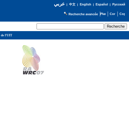
عربي
English
Español
Русский
|
中文
|
|
|
Recherche avancée
 de l'UIT