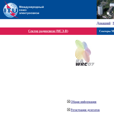
Домашний
:
Сектор радиосвязи (МСЭ-R)
Секторы 
Общая информация
Регистрация делегатов