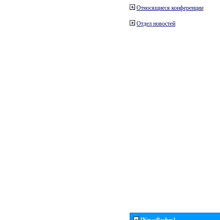
Относящиеся конференции
Отдел новостей
[Newsflashes]