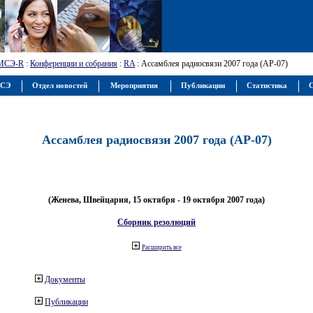
МСЭ-R
:
Конференции и собрания
:
RA
: Ассамблея радиосвязи 2007 года (АР-07)
МСЭ
Отдел новостей
Мероприятия
Публикации
Статистика
С
Ассамблея радиосвязи 2007 года (АР-07)
(Женева, Швейцария, 15 октября - 19 октября 2007 года)
Сборник резолюций
Расширить все
Документы
Публикации