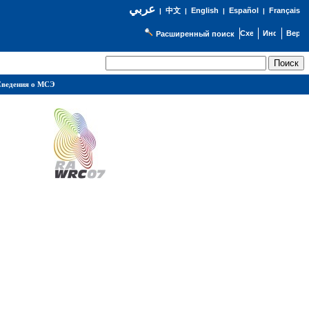
عربي
English
Español
Français
|
中文
|
|
|
Расширенный поиск
ведения о МСЭ