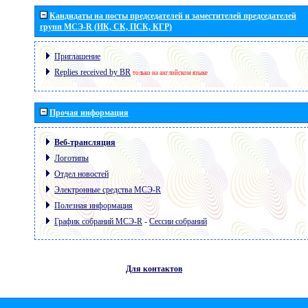
Кандидаты на посты председателей и заместителей председателей
групп МСЭ-R (ИК, СК, ПСК, КГР)
Приглашение
Replies received by BR
только на английском языке
Прочая информация
Веб-трансляция
Логотипы
Отдел новостей
Электронные средства МСЭ-R
Полезная информация
График собраний МСЭ-R
-
Сессии собраний
Для контактов