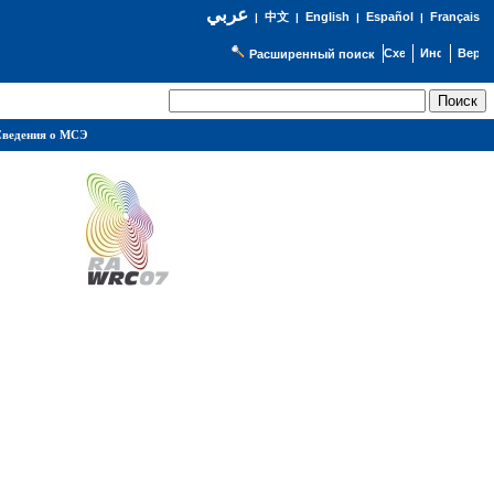
عربي
English
Español
Français
|
中文
|
|
|
Расширенный поиск
ведения о МСЭ