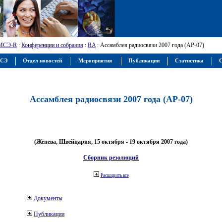
МСЭ-R
:
Конференции и собрания
:
RA
: Ассамблея радиосвязи 2007 года (АР-07)
МСЭ
Отдел новостей
Мероприятия
Публикации
Статистика
С
Ассамблея радиосвязи 2007 года (АР-07)
(Женева, Швейцария, 15 октября - 19 октября 2007 года)
Сборник резолюций
Расширить все
Документы
Публикации