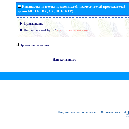
Кандидаты на посты председателей и заместителей председателей
групп МСЭ-R (ИК, СК, ПСК, КГР)
Приглашение
Replies received by BR
только на английском языке
Прочая информация
Для контактов
Подняться в верхнюю часть
-
Обратная связь
-
Инф
П