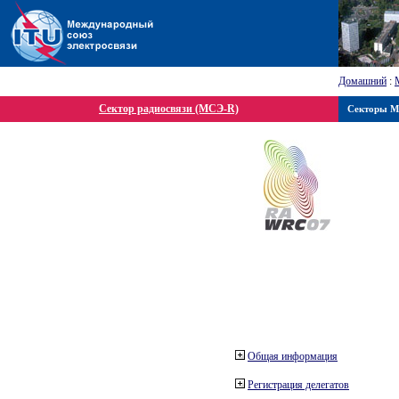
Домашний
:
Сектор радиосвязи (МСЭ-R)
Секторы 
Общая информация
Регистрация делегатов