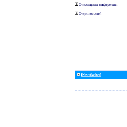
Относящиеся конференции
Отдел новостей
[Newsflashes]