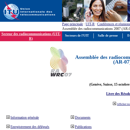
Page principale
:
UIT-R
:
Conférences et réunion
Assemblée des radiocommunications 2007 (AR-
Secteur des radiocommunications (UIT-
Secteurs de l'UIT
Salle de presse
E
R)
Assemblée des radiocom
(AR-07
(Genève, Suisse, 15 octobre
Livre des Résol
Afficher to
Information générale
Documents
Enregistrement des délégués
Publications