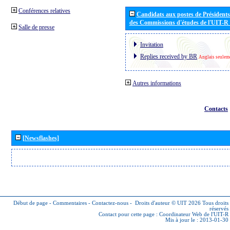
Conférences relatives
Candidats aux postes de Présidents 
des Commissions d'études de l'UIT-R
Salle de presse
Invitation
Replies received by BR
Anglais seulem
Autres informations
Contacts
[Newsflashes]
Début de page
-
Commentaires
-
Contactez-nous
-
Droits d'auteur © UIT 2026
Tous droits
réservés
Contact pour cette page :
Coordinateur Web de l'UIT-R
Mis à jour le : 2013-01-30