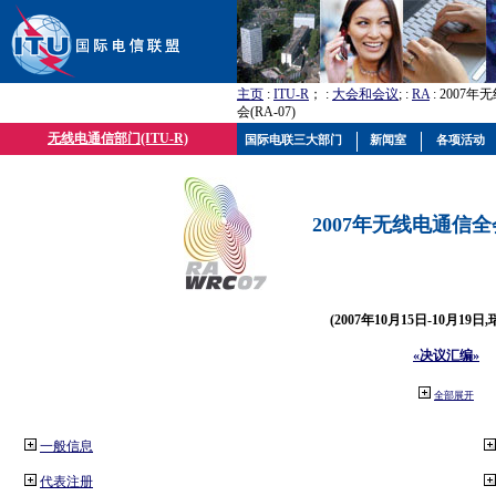
主页
:
ITU-R
； :
大会和会议
; :
RA
: 2007
会(RA-07)
无线电通信部门(ITU-R)
国际电联三大部门
新闻室
各项活动
2007年无线电通信全会(
(2007年10月15日-10月19日
«决议汇编»
全部展开
一般信息
代表注册